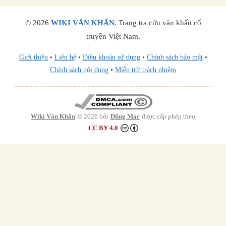
© 2026
WIKI VĂN KHẤN
.
Trang tra cứu văn khấn cổ
truyền Việt Nam.
Giới thiệu
•
Liên hệ
•
Điều khoản sử dụng
•
Chính sách bảo mật
•
Chính sách nội dung
•
Miễn trừ trách nhiệm
Wiki Văn Khấn
© 2026 bởi
Dũng Mar
được cấp phép theo
CC BY 4.0