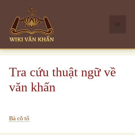
Chuyển
đến
Menu
nội
dung
Tra cứu thuật ngữ về
văn khấn
Bà cô tổ