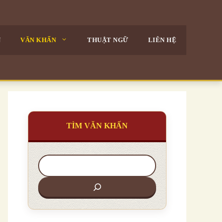
N
VĂN KHẤN
THUẬT NGỮ
LIÊN HỆ
TÌM VĂN KHẤN