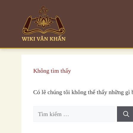
Chuyển
đến
nội
dung
Không tìm thấy
Có lẽ chúng tôi không thể thấy những gì
Tìm
kiếm
cho: