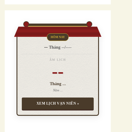
HÔM NAY
--
Tháng
--
/
----
ÂM LỊCH
--
Tháng
...
Năm ...
XEM LỊCH VẠN NIÊN »